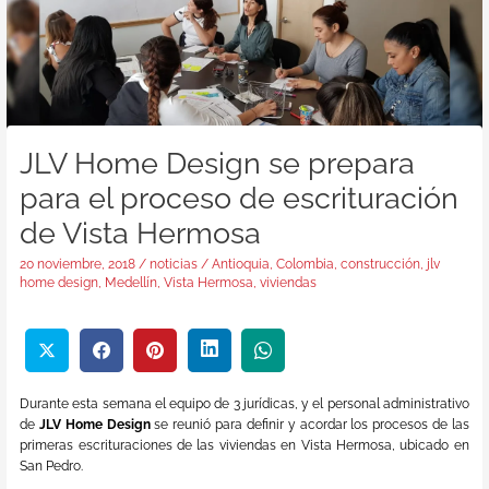
JLV Home Design se prepara
para el proceso de escrituración
de Vista Hermosa
20 noviembre, 2018
/
noticias
/
Antioquia
,
Colombia
,
construcción
,
jlv
home design
,
Medellín
,
Vista Hermosa
,
viviendas
Durante esta semana el equipo de 3 jurídicas, y el personal administrativo
de
JLV Home Design
se reunió para definir y acordar los procesos de las
primeras escrituraciones de las viviendas en Vista Hermosa, ubicado en
San Pedro.