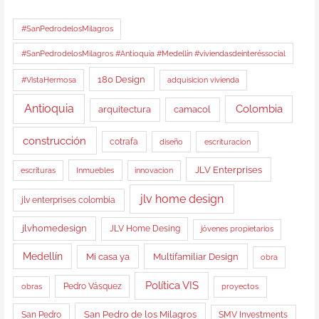
#SanPedrodelosMilagros
#SanPedrodelosMilagros #Antioquia #Medellín #viviendasdeinteréssocial
180 Design
#VistaHermosa
adquisicion vivienda
Antioquia
Colombia
arquitectura
camacol
construcción
cotrafa
diseño
escrituracion
JLV Enterprises
Inmuebles
escrituras
innovacion
jlv home design
jlv enterprises colombia
jlvhomedesign
JLV Home Desing
jóvenes propietarios
Medellín
Multifamiliar Design
Mi casa ya
obra
Política VIS
obras
Pedro Vásquez
proyectos
San Pedro de los Milagros
San Pedro
SMV Investments