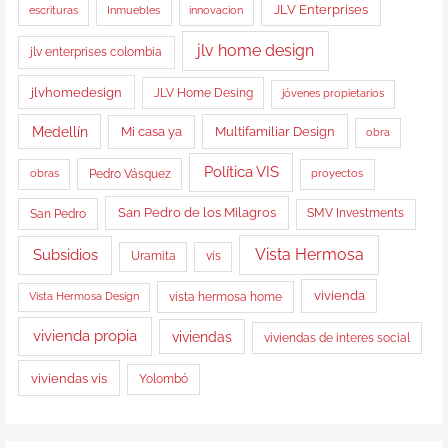
JLV Enterprises
Inmuebles
escrituras
innovacion
jlv home design
jlv enterprises colombia
jlvhomedesign
JLV Home Desing
jóvenes propietarios
Medellín
Multifamiliar Design
Mi casa ya
obra
Política VIS
obras
Pedro Vásquez
proyectos
San Pedro de los Milagros
San Pedro
SMV Investments
Vista Hermosa
Subsidios
Uramita
vis
vista hermosa home
vivienda
Vista Hermosa Design
vivienda propia
viviendas
viviendas de interes social
viviendas vis
Yolombó