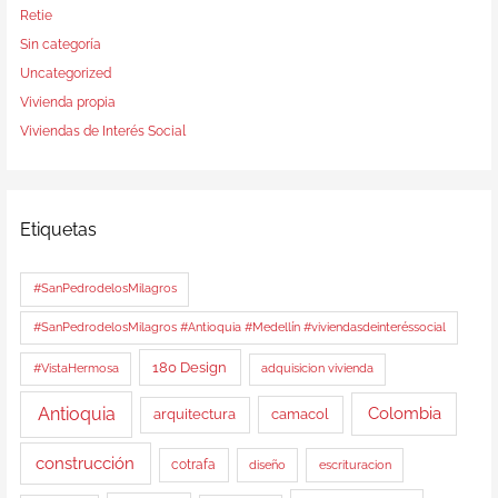
Retie
Sin categoría
Uncategorized
Vivienda propia
Viviendas de Interés Social
Etiquetas
#SanPedrodelosMilagros
#SanPedrodelosMilagros #Antioquia #Medellín #viviendasdeinteréssocial
180 Design
#VistaHermosa
adquisicion vivienda
Antioquia
Colombia
arquitectura
camacol
construcción
cotrafa
diseño
escrituracion