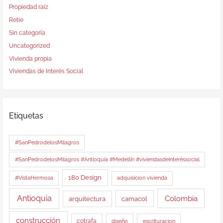
Propiedad raíz
Retie
Sin categoría
Uncategorized
Vivienda propia
Viviendas de Interés Social
Etiquetas
#SanPedrodelosMilagros
#SanPedrodelosMilagros #Antioquia #Medellín #viviendasdeinteréssocial
180 Design
#VistaHermosa
adquisicion vivienda
Antioquia
Colombia
arquitectura
camacol
construcción
cotrafa
diseño
escrituracion