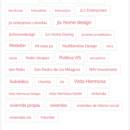
JLV Enterprises
Inmuebles
escrituras
innovacion
jlv home design
jlv enterprises colombia
jlvhomedesign
JLV Home Desing
jóvenes propietarios
Medellín
Multifamiliar Design
Mi casa ya
obra
Política VIS
obras
Pedro Vásquez
proyectos
San Pedro de los Milagros
San Pedro
SMV Investments
Vista Hermosa
Subsidios
Uramita
vis
vista hermosa home
vivienda
Vista Hermosa Design
vivienda propia
viviendas
viviendas de interes social
viviendas vis
Yolombó