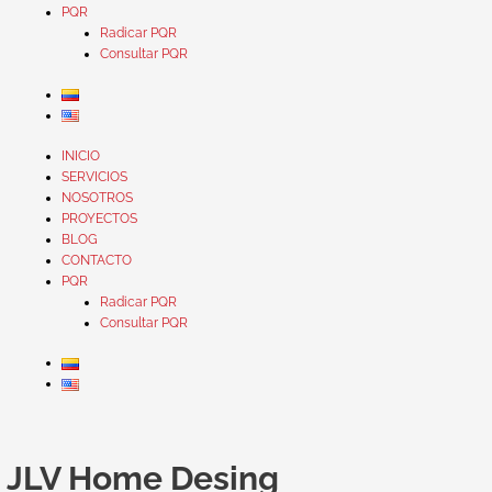
PQR
Radicar PQR
Consultar PQR
INICIO
SERVICIOS
NOSOTROS
PROYECTOS
BLOG
CONTACTO
PQR
Radicar PQR
Consultar PQR
Progreso
Realizan
Pedro
Pedro
Portavoces
y
primera
Vásquez
Vásquez
de
JLV Home Desing
Actualizaciones
jornada
informó
se
JLV