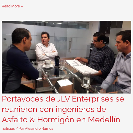
Read More »
Portavoces de JLV Enterprises se
reunieron con ingenieros de
Asfalto & Hormigón en Medellín
noticias
/ Por
Alejandro Ramos