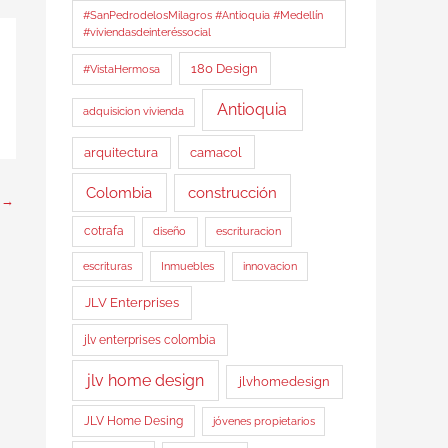
#SanPedrodelosMilagros #Antioquia #Medellín
#viviendasdeinteréssocial
180 Design
#VistaHermosa
Antioquia
adquisicion vivienda
arquitectura
camacol
Colombia
construcción
e
→
cotrafa
diseño
escrituracion
Inmuebles
escrituras
innovacion
JLV Enterprises
jlv enterprises colombia
jlv home design
jlvhomedesign
JLV Home Desing
jóvenes propietarios