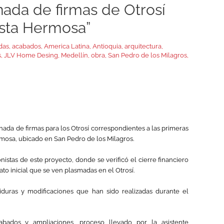
nada de firmas de Otrosí
ista Hermosa”
das
,
acabados
,
America Latina
,
Antioquia
,
arquitectura
,
s
,
JLV Home Desing
,
Medellín
,
obra
,
San Pedro de los Milagros
,
rnada de firmas para los Otrosí correspondientes a las primeras
rmosa, ubicado en San Pedro de los Milagros.
nistas de este proyecto, donde se verificó el cierre financiero
ato inicial que se ven plasmadas en el Otrosí.
duras y modificaciones que han sido realizadas durante el
bados y ampliaciones, proceso llevado por la asistente