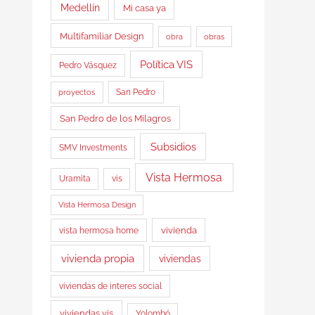
Medellín
Mi casa ya
Multifamiliar Design
obra
obras
Política VIS
Pedro Vásquez
proyectos
San Pedro
San Pedro de los Milagros
Subsidios
SMV Investments
Vista Hermosa
Uramita
vis
Vista Hermosa Design
vista hermosa home
vivienda
vivienda propia
viviendas
viviendas de interes social
viviendas vis
Yolombó