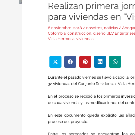
Realizan primera jor
para viviendas en “V
6 noviembre, 2018
/
nosotros
,
noticias
/
Aboga
Colombia
,
construcción
,
diseño
,
JLV Enterprise
Vista Hermosa
,
viviendas
Durante el pasado viernes se llevó a cabo la jo
32 viviendas del Conjunto Residencial Vista He
En el proceso se recibió a los primeros inversio
de cada vivienda, y las modificaciones del contr
En este documento queda explicito las añadi
proceso del proyecto.
Entre los agregados se encuentran los aca