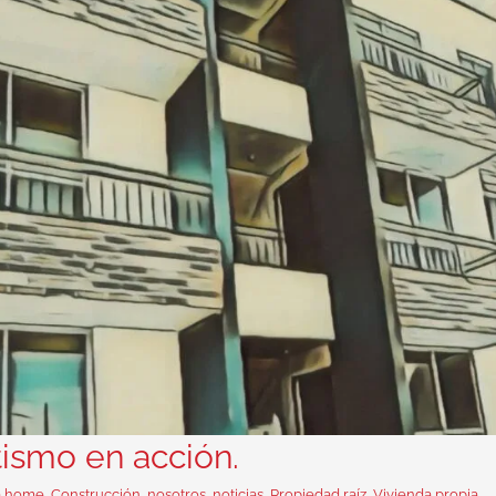
ismo en acción.
a home
,
Construcción
,
nosotros
,
noticias
,
Propiedad raíz
,
Vivienda propia
,