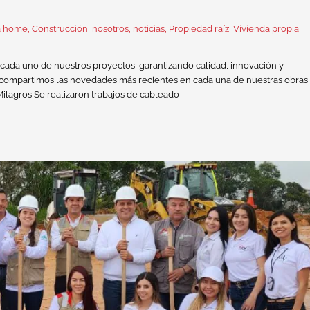
a home
,
Construcción
,
nosotros
,
noticias
,
Propiedad raíz
,
Vivienda propia
,
ada uno de nuestros proyectos, garantizando calidad, innovación y
e compartimos las novedades más recientes en cada una de nuestras obras
ilagros Se realizaron trabajos de cableado