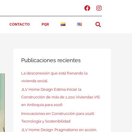
F
I
a
n
c
s
CONTACTO
PQR
e
t
b
a
o
g
o
r
k
a
m
Publicaciones recientes
La desconexión que está frenando la
vivienda social.
JLV Home Design Estima Iniciar la
Construcción de más de 1,200 Viviendas VIS
en Antioquia para 2026
Innovaciones en Construcción para 2026:
Tecnología y Sostenibilidad
JLV Home Design: Pragmatismo en acción.