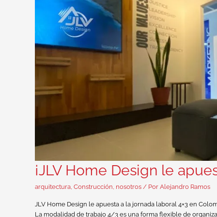
¡JLV Home Design le apuest
arquitectura
,
Construcción
,
nosotros
/ Por
Alejandro Ramos
JLV Home Design le apuesta a la jornada laboral 4×3 en Colo
La modalidad de trabajo 4/3 es una forma flexible de organizar