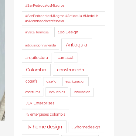
#SanPedrodelosMilagros
#SanPedrodelosMilagros #Antioquia #Medellín
#viviendasdeinteréssocial
180 Design
#VistaHermosa
Antioquia
adquisicion vivienda
arquitectura
camacol
Colombia
construcción
cotrafa
diseño
escrituracion
Inmuebles
escrituras
innovacion
JLV Enterprises
jlv enterprises colombia
jlv home design
jlvhomedesign