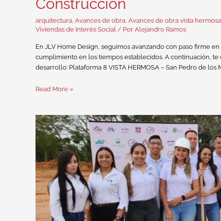
Construcción
arquitectura
,
Avances de obra
,
Avances de obra vista hermos
Viviendas de Interés Social
/ Por
Alejandro Ramos
En JLV Home Design, seguimos avanzando con paso firme en c
cumplimiento en los tiempos establecidos. A continuación, t
desarrollo: Plataforma 8 VISTA HERMOSA – San Pedro de los M
Read More »