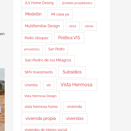
JLV Home Desing
jóvenes propietarios
Medellín
Mi casa ya
Multifamiliar Design
obra
obras
 en
Política VIS
Pedro Vásquez
proyectos
San Pedro
San Pedro de los Milagros
Subsidios
SMV Investments
Vista Hermosa
Uramita
vis
Vista Hermosa Design
vista hermosa home
vivienda
vivienda propia
viviendas
viviendas de interes social