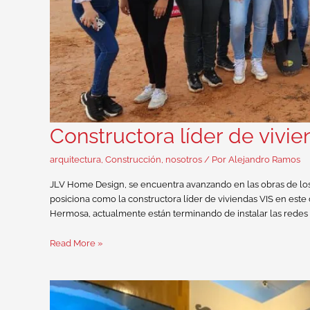
Constructora líder de vivie
arquitectura
,
Construcción
,
nosotros
/ Por
Alejandro Ramos
JLV Home Design, se encuentra avanzando en las obras de los m
posiciona como la constructora líder de viviendas VIS en este
Hermosa, actualmente están terminando de instalar las redes h
Read More »