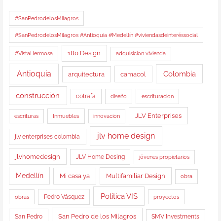
#SanPedrodelosMilagros
#SanPedrodelosMilagros #Antioquia #Medellín #viviendasdeinteréssocial
180 Design
#VistaHermosa
adquisicion vivienda
Antioquia
Colombia
arquitectura
camacol
construcción
cotrafa
diseño
escrituracion
JLV Enterprises
Inmuebles
escrituras
innovacion
jlv home design
jlv enterprises colombia
jlvhomedesign
JLV Home Desing
jóvenes propietarios
Medellín
Multifamiliar Design
Mi casa ya
obra
Política VIS
obras
Pedro Vásquez
proyectos
San Pedro de los Milagros
San Pedro
SMV Investments