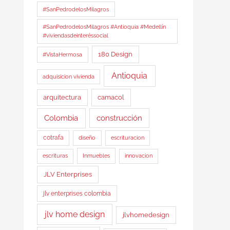
#SanPedrodelosMilagros
#SanPedrodelosMilagros #Antioquia #Medellín
#viviendasdeinteréssocial
180 Design
#VistaHermosa
Antioquia
adquisicion vivienda
arquitectura
camacol
Colombia
construcción
cotrafa
diseño
escrituracion
Inmuebles
escrituras
innovacion
JLV Enterprises
jlv enterprises colombia
jlv home design
jlvhomedesign