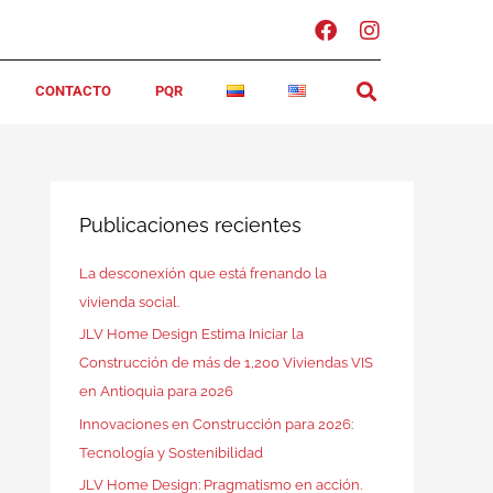
F
I
a
n
c
s
CONTACTO
PQR
e
t
b
a
o
g
o
r
k
a
m
Publicaciones recientes
La desconexión que está frenando la
vivienda social.
JLV Home Design Estima Iniciar la
Construcción de más de 1,200 Viviendas VIS
en Antioquia para 2026
Innovaciones en Construcción para 2026:
Tecnología y Sostenibilidad
JLV Home Design: Pragmatismo en acción.