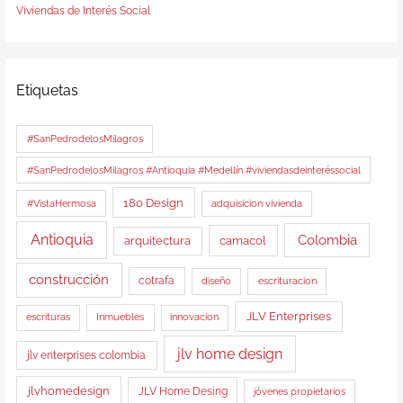
Viviendas de Interés Social
Etiquetas
#SanPedrodelosMilagros
#SanPedrodelosMilagros #Antioquia #Medellín #viviendasdeinteréssocial
180 Design
#VistaHermosa
adquisicion vivienda
Antioquia
Colombia
arquitectura
camacol
construcción
cotrafa
diseño
escrituracion
JLV Enterprises
Inmuebles
escrituras
innovacion
jlv home design
jlv enterprises colombia
jlvhomedesign
JLV Home Desing
jóvenes propietarios