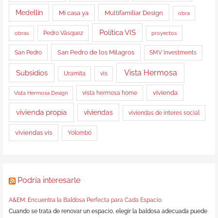
Medellín
Multifamiliar Design
Mi casa ya
obra
Política VIS
obras
Pedro Vásquez
proyectos
San Pedro de los Milagros
San Pedro
SMV Investments
Vista Hermosa
Subsidios
Uramita
vis
vista hermosa home
vivienda
Vista Hermosa Design
vivienda propia
viviendas
viviendas de interes social
viviendas vis
Yolombó
Podría interesarle
A&EM: Encuentra la Baldosa Perfecta para Cada Espacio
Cuando se trata de renovar un espacio, elegir la baldosa adecuada puede