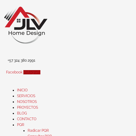
Ir
al
contenido
+57 324 380 2991
Facebook
Instagram
INICIO
SERVICIOS
NOSOTROS
PROYECTOS
BLOG
CONTACTO
PQR
Radicar PQR