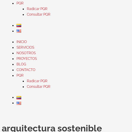
PQR
Radicar PQR
Consultar PQR
INICIO
SERVICIOS
NOSOTROS
PROYECTOS
BLOG
CONTACTO
PQR
Radicar PQR
Consultar PQR
Evolución
de
arquitectura sostenible
La