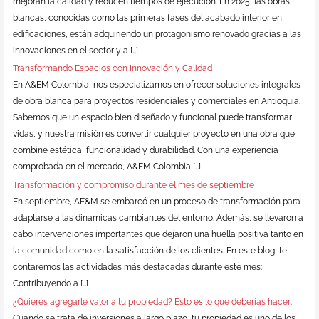
mejoran la calidad y reducen tiempos de ejecución. En 2025, las obras
blancas, conocidas como las primeras fases del acabado interior en
edificaciones, están adquiriendo un protagonismo renovado gracias a las
innovaciones en el sector y a […]
Transformando Espacios con Innovación y Calidad
En A&EM Colombia, nos especializamos en ofrecer soluciones integrales
de obra blanca para proyectos residenciales y comerciales en Antioquia.
Sabemos que un espacio bien diseñado y funcional puede transformar
vidas, y nuestra misión es convertir cualquier proyecto en una obra que
combine estética, funcionalidad y durabilidad. Con una experiencia
comprobada en el mercado, A&EM Colombia […]
Transformación y compromiso durante el mes de septiembre
En septiembre, AE&M se embarcó en un proceso de transformación para
adaptarse a las dinámicas cambiantes del entorno. Además, se llevaron a
cabo intervenciones importantes que dejaron una huella positiva tanto en
la comunidad como en la satisfacción de los clientes. En este blog, te
contaremos las actividades más destacadas durante este mes:
Contribuyendo a […]
¿Quieres agregarle valor a tu propiedad? Esto es lo que deberías hacer:
Cuando se trata de inversiones a largo plazo, tu propiedad es uno de los