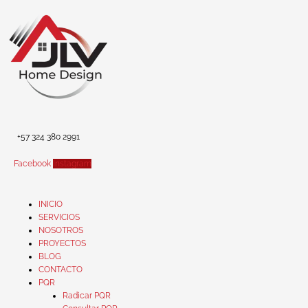
Ir
al
contenido
+57 324 380 2991
Facebook
Instagram
INICIO
SERVICIOS
NOSOTROS
PROYECTOS
BLOG
CONTACTO
PQR
Radicar PQR