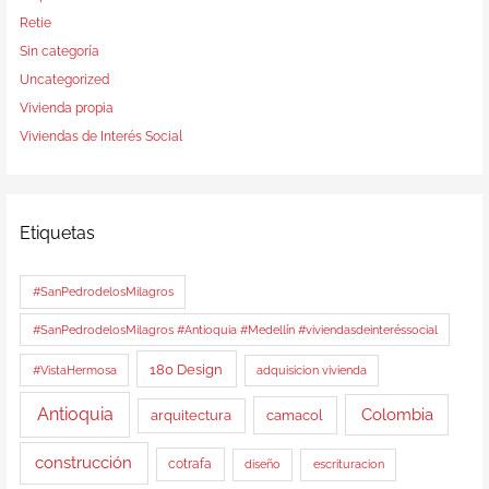
Retie
Sin categoría
Uncategorized
Vivienda propia
Viviendas de Interés Social
Etiquetas
#SanPedrodelosMilagros
#SanPedrodelosMilagros #Antioquia #Medellín #viviendasdeinteréssocial
180 Design
#VistaHermosa
adquisicion vivienda
Antioquia
Colombia
arquitectura
camacol
construcción
cotrafa
diseño
escrituracion