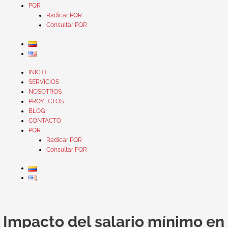
PQR
Radicar PQR
Consultar PQR
INICIO
SERVICIOS
NOSOTROS
PROYECTOS
BLOG
CONTACTO
PQR
Radicar PQR
Consultar PQR
Cómo
el
Impacto del salario mínimo en
Salario