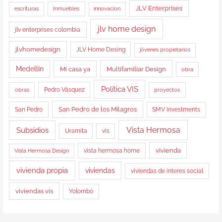
JLV Enterprises
Inmuebles
escrituras
innovacion
jlv home design
jlv enterprises colombia
jlvhomedesign
JLV Home Desing
jóvenes propietarios
Medellín
Multifamiliar Design
Mi casa ya
obra
Política VIS
obras
Pedro Vásquez
proyectos
San Pedro de los Milagros
San Pedro
SMV Investments
Vista Hermosa
Subsidios
Uramita
vis
vista hermosa home
vivienda
Vista Hermosa Design
vivienda propia
viviendas
viviendas de interes social
viviendas vis
Yolombó