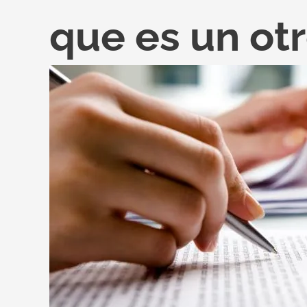
CONOZCA
que es un otr
QUÉ
ES
UN
OTRO
SÍ