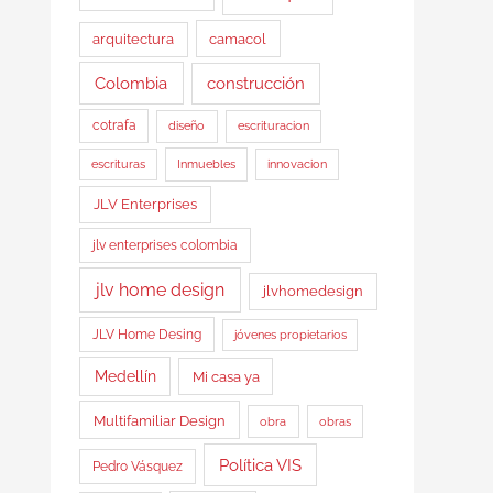
arquitectura
camacol
Colombia
construcción
cotrafa
diseño
escrituracion
Inmuebles
escrituras
innovacion
JLV Enterprises
jlv enterprises colombia
jlv home design
jlvhomedesign
JLV Home Desing
jóvenes propietarios
Medellín
Mi casa ya
Multifamiliar Design
obra
obras
Política VIS
Pedro Vásquez