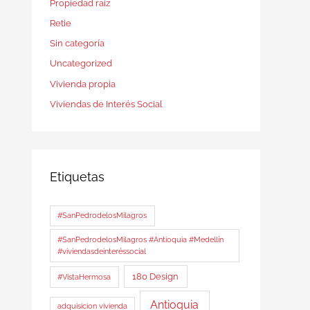
Propiedad raíz
Retie
Sin categoría
Uncategorized
Vivienda propia
Viviendas de Interés Social
Etiquetas
#SanPedrodelosMilagros
#SanPedrodelosMilagros #Antioquia #Medellín
#viviendasdeinteréssocial
180 Design
#VistaHermosa
Antioquia
adquisicion vivienda