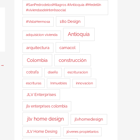
#SanPedrodelosMilagros #Antioquia #Medellín
#viviendasdeinteréssocial
180 Design
#VistaHermosa
Antioquia
adquisicion vivienda
arquitectura
camacol
Colombia
construcción
e
→
cotrafa
diseño
escrituracion
Inmuebles
escrituras
innovacion
JLV Enterprises
jlv enterprises colombia
jlv home design
jlvhomedesign
JLV Home Desing
jóvenes propietarios