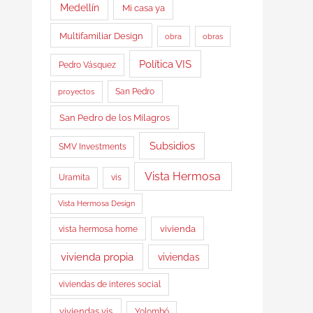
Medellín
Mi casa ya
Multifamiliar Design
obra
obras
Política VIS
Pedro Vásquez
proyectos
San Pedro
San Pedro de los Milagros
Subsidios
SMV Investments
Vista Hermosa
Uramita
vis
Vista Hermosa Design
vista hermosa home
vivienda
vivienda propia
viviendas
viviendas de interes social
viviendas vis
Yolombó