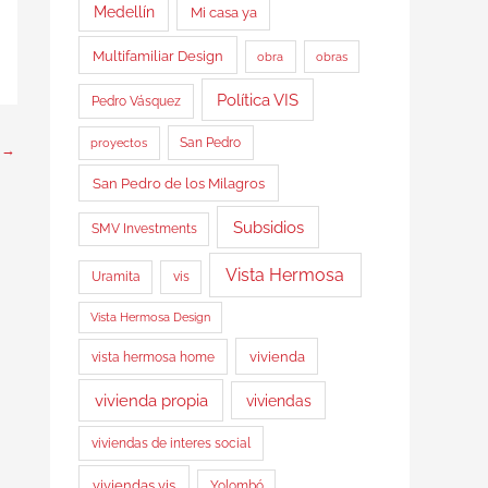
Medellín
Mi casa ya
Multifamiliar Design
obra
obras
Política VIS
Pedro Vásquez
proyectos
San Pedro
e
→
San Pedro de los Milagros
Subsidios
SMV Investments
Vista Hermosa
Uramita
vis
Vista Hermosa Design
vista hermosa home
vivienda
vivienda propia
viviendas
viviendas de interes social
viviendas vis
Yolombó