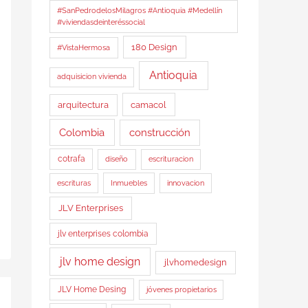
#SanPedrodelosMilagros #Antioquia #Medellín
#viviendasdeinteréssocial
180 Design
#VistaHermosa
Antioquia
adquisicion vivienda
arquitectura
camacol
Colombia
construcción
cotrafa
diseño
escrituracion
Inmuebles
escrituras
innovacion
JLV Enterprises
jlv enterprises colombia
jlv home design
jlvhomedesign
JLV Home Desing
jóvenes propietarios