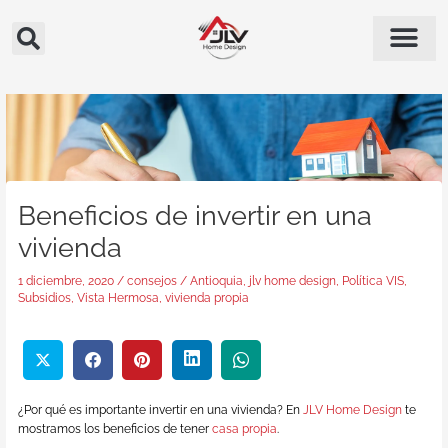
Ir
al
contenido
Beneficios de invertir en una
vivienda
1 diciembre, 2020
/
consejos
/
Antioquia
,
jlv home design
,
Política VIS
,
Subsidios
,
Vista Hermosa
,
vivienda propia
¿Por qué es importante invertir en una vivienda? En
JLV Home Design
te
mostramos los beneficios de tener
casa propia
.