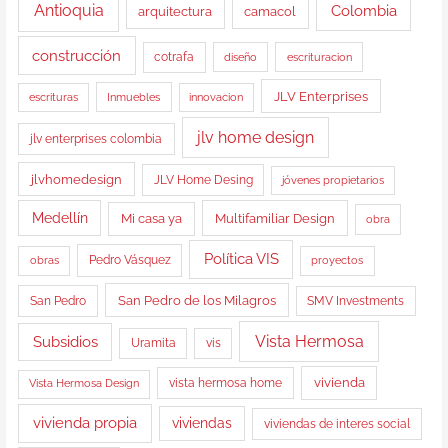
Antioquia
Colombia
arquitectura
camacol
construcción
cotrafa
diseño
escrituracion
JLV Enterprises
Inmuebles
escrituras
innovacion
jlv home design
jlv enterprises colombia
jlvhomedesign
JLV Home Desing
jóvenes propietarios
Medellín
Multifamiliar Design
Mi casa ya
obra
Política VIS
obras
Pedro Vásquez
proyectos
San Pedro de los Milagros
San Pedro
SMV Investments
Vista Hermosa
Subsidios
Uramita
vis
vista hermosa home
vivienda
Vista Hermosa Design
vivienda propia
viviendas
viviendas de interes social