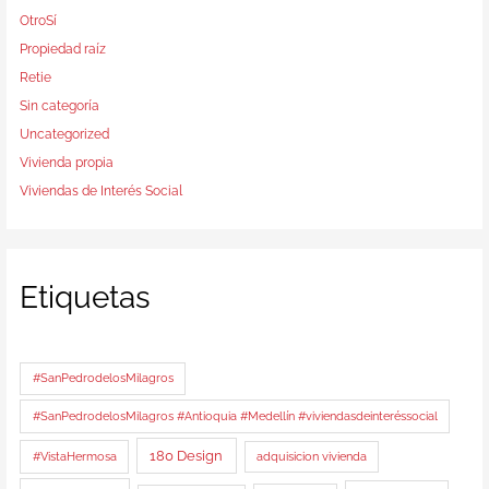
OtroSí
Propiedad raíz
Retie
Sin categoría
Uncategorized
Vivienda propia
Viviendas de Interés Social
Etiquetas
#SanPedrodelosMilagros
#SanPedrodelosMilagros #Antioquia #Medellín #viviendasdeinteréssocial
180 Design
#VistaHermosa
adquisicion vivienda