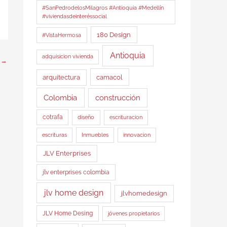
#SanPedrodelosMilagros #Antioquia #Medellín
#viviendasdeinteréssocial
180 Design
#VistaHermosa
Antioquia
adquisicion vivienda
e
→
arquitectura
camacol
Colombia
construcción
cotrafa
diseño
escrituracion
Inmuebles
escrituras
innovacion
JLV Enterprises
jlv enterprises colombia
jlv home design
jlvhomedesign
JLV Home Desing
jóvenes propietarios