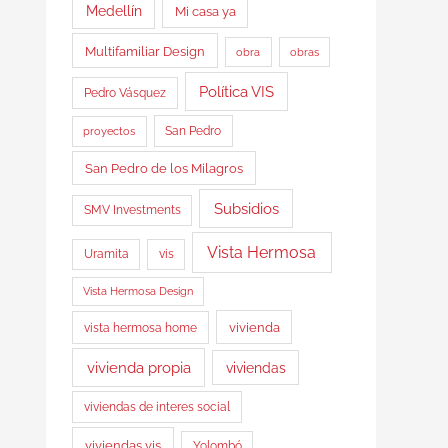
Medellín
Mi casa ya
Multifamiliar Design
obra
obras
Política VIS
Pedro Vásquez
proyectos
San Pedro
San Pedro de los Milagros
Subsidios
SMV Investments
Vista Hermosa
Uramita
vis
Vista Hermosa Design
vista hermosa home
vivienda
vivienda propia
viviendas
viviendas de interes social
viviendas vis
Yolombó