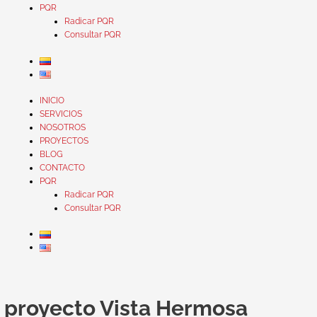
PQR
Radicar PQR
Consultar PQR
INICIO
SERVICIOS
NOSOTROS
PROYECTOS
BLOG
CONTACTO
PQR
Radicar PQR
Consultar PQR
Entregan
primera
proyecto Vista Hermosa
vivienda