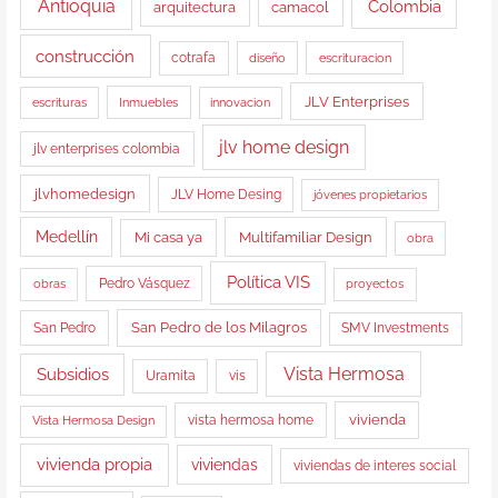
Antioquia
Colombia
arquitectura
camacol
construcción
cotrafa
diseño
escrituracion
JLV Enterprises
Inmuebles
escrituras
innovacion
jlv home design
jlv enterprises colombia
jlvhomedesign
JLV Home Desing
jóvenes propietarios
Medellín
Multifamiliar Design
Mi casa ya
obra
Política VIS
obras
Pedro Vásquez
proyectos
San Pedro de los Milagros
San Pedro
SMV Investments
Vista Hermosa
Subsidios
Uramita
vis
vista hermosa home
vivienda
Vista Hermosa Design
vivienda propia
viviendas
viviendas de interes social