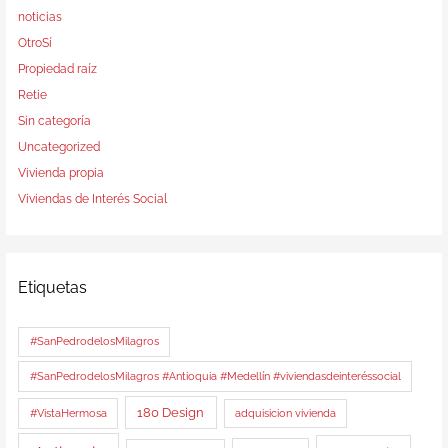
noticias
OtroSí
Propiedad raíz
Retie
Sin categoría
Uncategorized
Vivienda propia
Viviendas de Interés Social
Etiquetas
#SanPedrodelosMilagros
#SanPedrodelosMilagros #Antioquia #Medellín #viviendasdeinteréssocial
180 Design
#VistaHermosa
adquisicion vivienda