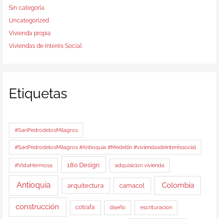
Sin categoría
Uncategorized
Vivienda propia
Viviendas de Interés Social
Etiquetas
#SanPedrodelosMilagros
#SanPedrodelosMilagros #Antioquia #Medellín #viviendasdeinteréssocial
180 Design
#VistaHermosa
adquisicion vivienda
Antioquia
Colombia
arquitectura
camacol
construcción
cotrafa
diseño
escrituracion