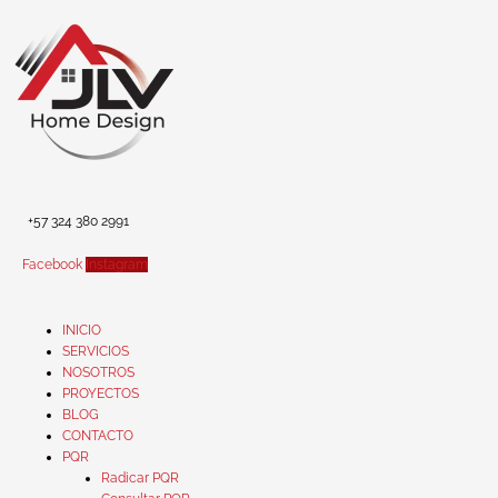
Ir
al
contenido
+57 324 380 2991
Facebook
Instagram
INICIO
SERVICIOS
NOSOTROS
PROYECTOS
BLOG
CONTACTO
PQR
Radicar PQR