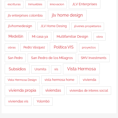
JLV Enterprises
Inmuebles
escrituras
innovacion
jlv home design
jlv enterprises colombia
jlvhomedesign
JLV Home Desing
jóvenes propietarios
Medellín
Multifamiliar Design
Mi casa ya
obra
Política VIS
obras
Pedro Vásquez
proyectos
San Pedro de los Milagros
San Pedro
SMV Investments
Vista Hermosa
Subsidios
Uramita
vis
vista hermosa home
vivienda
Vista Hermosa Design
vivienda propia
viviendas
viviendas de interes social
viviendas vis
Yolombó